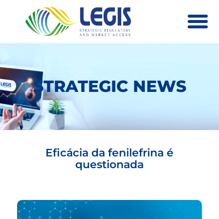
QUEM SOMOS
CLIENTES E PARCEIROS
STRATEGIC NEWS
CURSOS E EVENTOS
STRATEGIC NEWS
Eficácia da fenilefrina é
questionada