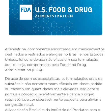
A fenilefrina, componente encontrado em medicamentos
destinados a resfriados e alergias no Brasil e nos Estados
Unidos, foi considerada não eficaz em sua formulação
oral, ou seja, comprimidos pela Food and Drug
Administration (FDA).
De acordo com os especialistas, as formulações orais da
substância não demonstraram eficácia em doses padrão
ou mesmo em quantidades mais elevadas. Isso ocorre
porque a porção, que efetivamente alcança o órgão
respiratório, é consideravelmente pequena para aliviar a
congestão nasal.
A Associação Brasileira da Indústria de Produtos para o