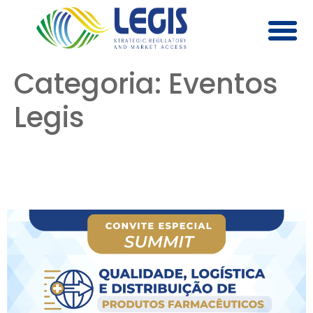
QUEM SOMOS
CLIENTES E PARCEIROS
STRATEGIC NEWS
CURSOS E EVENTOS
Categoria:
Eventos
Legis
Summit – Qualidade,
Logística e Distribuição